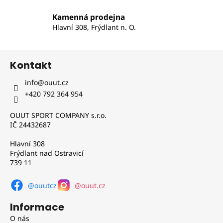
í
p
r
Kamenná prodejna
v
Hlavní 308, Frýdlant n. O.
k
y
Z
v
Kontakt
á
ý
p
p
info
@
ouut.cz
a
i
+420 792 364 954
s
t
u
OUUT SPORT COMPANY s.r.o.
í
IČ 24432687
Hlavní 308
Frýdlant nad Ostravicí
739 11
@ouutcz
@ouut.cz
Informace
O nás