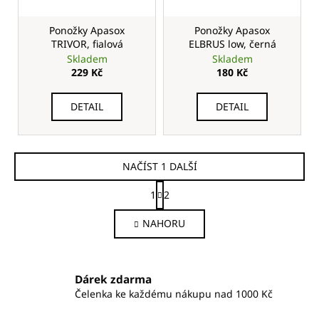
Ponožky Apasox
Ponožky Apasox
TRIVOR, fialová
ELBRUS low, černá
Skladem
Skladem
229 Kč
180 Kč
DETAIL
DETAIL
NAČÍST 1 DALŠÍ
S
1
2
t
O
r
v
NAHORU
á
l
n
á
k
d
o
a
Dárek zdarma
v
c
á
Čelenka ke každému nákupu nad 1000 Kč
n
í