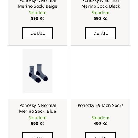
o
Ponožky NNormal
Ponožky NNormal
ů
Merino Sock, Beige
Merino Sock, Black
d
Skladem
Skladem
u
590 Kč
590 Kč
k
t
DETAIL
DETAIL
ů
Ponožky NNormal
Ponožky E9 Mon Socks
Merino Sock, Blue
Skladem
Skladem
590 Kč
499 Kč