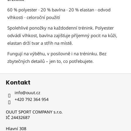
60 % polyester · 20 % bavlna · 20 % elastan · odvod
vlhkosti · celoroční použití
Spolehlivé ponožky na každodenní trénink. Polyester
odvádí vlhkost, bavlna zajišťuje příjemný pocit na kůži,
elastan drží tvar a střih na místě.
Fungují na výběhu, v posilovně i na tréninku. Bez
zbytečných detailů – jen to, co potřebujete.
Z
Kontakt
á
p
info
@
ouut.cz
a
+420 792 364 954
t
OUUT SPORT COMPANY s.r.o.
í
IČ 24432687
Hlavní 308