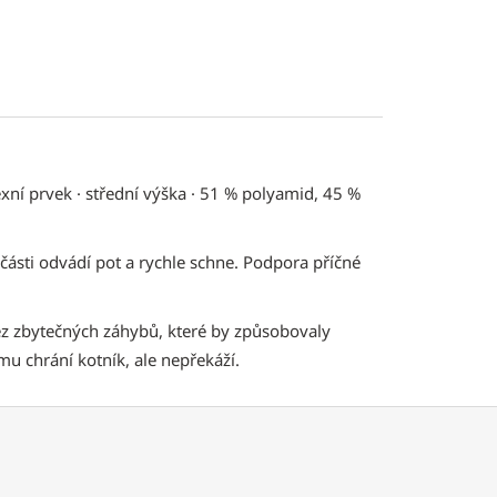
exní prvek · střední výška · 51 % polyamid, 45 %
ásti odvádí pot a rychle schne. Podpora příčné
bez zbytečných záhybů, které by způsobovaly
emu chrání kotník, ale nepřekáží.