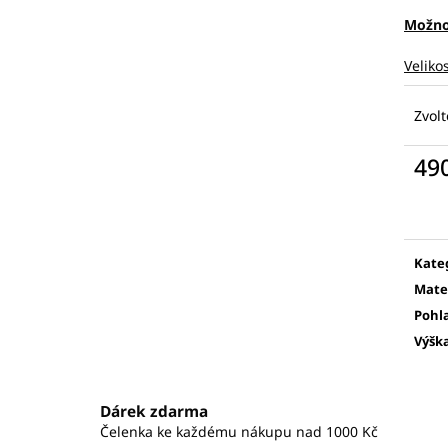
Možno
Veliko
Zvolt
49
Měr
cena
Kate
Mate
Pohl
Výšk
Dárek zdarma
Čelenka ke každému nákupu nad 1000 Kč