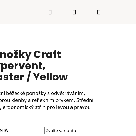
Hledat
Přihlášení
Nákupní
košík
nožky Craft
pervent,
aster / Yellow
ní běžecké ponožky s odvětráváním,
rou klenby a reflexním prvkem. Střední
, ergonomický střih pro levou a pravou
.
NTA