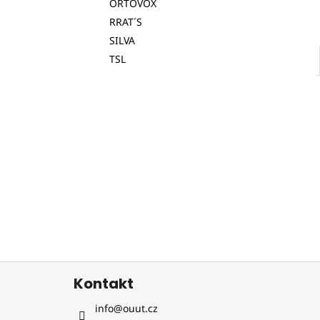
ORTOVOX
RRAT´S
SILVA
TSL
Z
Kontakt
á
p
info
@
ouut.cz