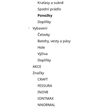
Kraťasy a sukně
l
Spodní prádlo
Ponožky
Doplňky
Vybavení
Čelovky
Batohy, vesty a pásy
Hole
Výživa
Doplňky
AKCE
Značky
CRAFT
FESSURA
INOV8
IONTMAX
NNORMAL