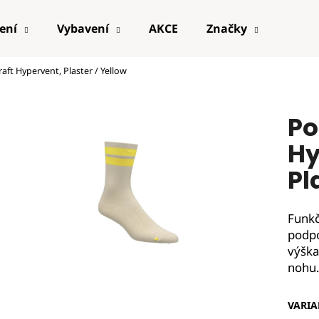
ení
Vybavení
AKCE
Značky
aft Hypervent, Plaster / Yellow
Po
Hy
Pl
Funkč
podpo
výška
nohu
VARIA