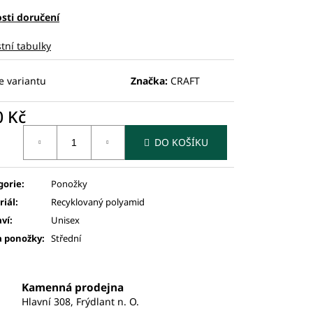
sti doručení
stní tabulky
e variantu
Značka:
CRAFT
0 Kč
ná
DO KOŠÍKU
:
gorie
:
Ponožky
riál
:
Recyklovaný polyamid
aví
:
Unisex
a ponožky
:
Střední
Kamenná prodejna
Hlavní 308, Frýdlant n. O.