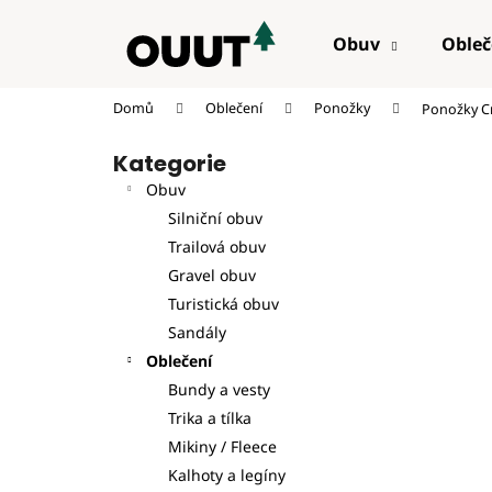
K
Přejít
na
o
Obuv
Obleč
obsah
Zpět
š
do
í
Domů
Oblečení
Ponožky
Ponožky Cr
k
obchodu
P
Kategorie
Přeskočit
o
kategorie
Obuv
s
Silniční obuv
t
Trailová obuv
r
Gravel obuv
a
Turistická obuv
n
Sandály
n
Oblečení
í
Bundy a vesty
p
Trika a tílka
a
Mikiny / Fleece
n
Kalhoty a legíny
e