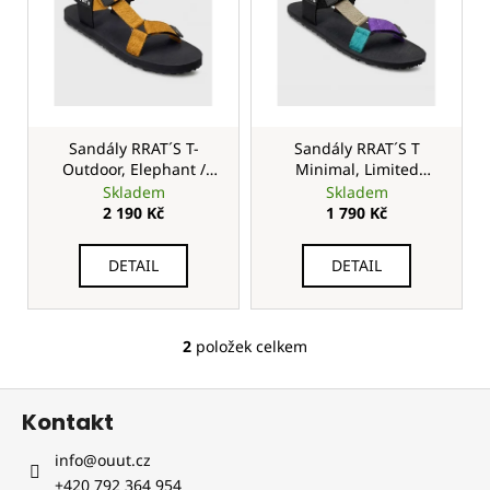
n
p
í
i
p
s
r
p
o
r
d
o
Sandály RRAT´S T-
Sandály RRAT´S T
u
Outdoor, Elephant /
Minimal, Limited
d
Cinnamon
Edition 1
Skladem
Skladem
k
u
2 190 Kč
1 790 Kč
t
k
ů
t
DETAIL
DETAIL
ů
2
položek celkem
O
v
Z
l
Kontakt
á
á
d
p
info
@
ouut.cz
a
a
+420 792 364 954