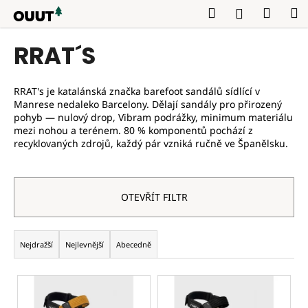
K
Přejít
Hledat
Náku
M
Přihlášení
na
o
obsah
Zpět
košík
š
RRAT´S
í
k
RRAT's je katalánská značka barefoot sandálů sídlící v
Manrese nedaleko Barcelony. Dělají sandály pro přirozený
pohyb — nulový drop, Vibram podrážky, minimum materiálu
mezi nohou a terénem. 80 % komponentů pochází z
recyklovaných zdrojů, každý pár vzniká ručně ve Španělsku.
OTEVŘÍT FILTR
Ř
Nejdražší
Nejlevnější
Abecedně
a
z
V
e
ý