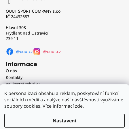
c
t
í
OUUT SPORT COMPANY s.r.o.
í
p
IČ 24432687
r
v
Hlavní 308
Frýdlant nad Ostravicí
k
739 11
y
v
@ouutcz
@ouut.cz
ý
p
Informace
i
O nás
s
Kontakty
u
Velikostní tabulky
Obchodní podmínky
K personalizaci obsahu a reklam, poskytování funkcí
Doprava a platba
sociálních médií a analýze naší návštěvnosti využíváme
Reklamační řád
soubory cookies. Více informací
zde
.
Podmínky ochrany osobních údajů
Nastavení
Vytvořil Shoptet