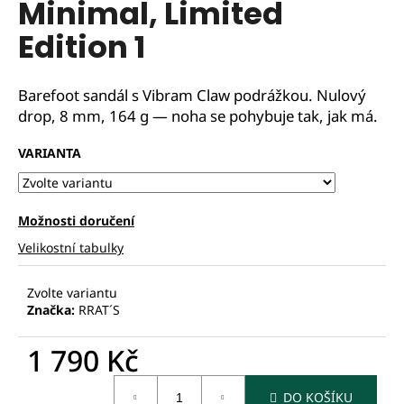
Minimal, Limited
Edition 1
Barefoot sandál s Vibram Claw podrážkou. Nulový
drop, 8 mm, 164 g — noha se pohybuje tak, jak má.
VARIANTA
Možnosti doručení
Velikostní tabulky
Zvolte variantu
Značka:
RRAT´S
1 790 Kč
Měrná
DO KOŠÍKU
cena: