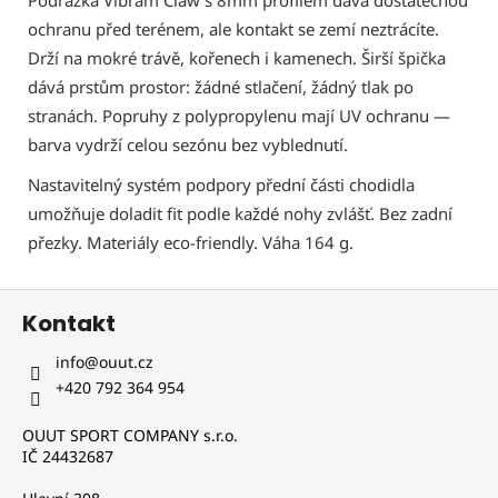
ochranu před terénem, ale kontakt se zemí neztrácíte.
Drží na mokré trávě, kořenech i kamenech. Širší špička
dává prstům prostor: žádné stlačení, žádný tlak po
stranách. Popruhy z polypropylenu mají UV ochranu —
barva vydrží celou sezónu bez vyblednutí.
Nastavitelný systém podpory přední části chodidla
umožňuje doladit fit podle každé nohy zvlášť. Bez zadní
přezky. Materiály eco-friendly. Váha 164 g.
Z
Kontakt
á
p
info
@
ouut.cz
a
+420 792 364 954
t
OUUT SPORT COMPANY s.r.o.
í
IČ 24432687