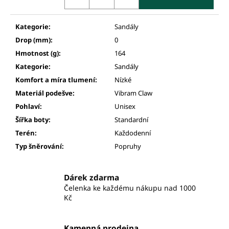
Kategorie
:
Sandály
Drop (mm)
:
0
Hmotnost (g)
:
164
Kategorie
:
Sandály
Komfort a míra tlumení
:
Nízké
Materiál podešve
:
Vibram Claw
Pohlaví
:
Unisex
Šířka boty
:
Standardní
Terén
:
Každodenní
Typ šněrování
:
Popruhy
Dárek zdarma
Čelenka ke každému nákupu nad 1000
Kč
Kamenná prodejna