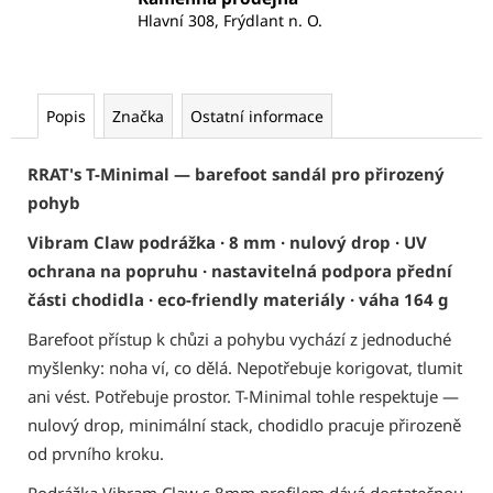
Hlavní 308, Frýdlant n. O.
Popis
Značka
Ostatní informace
RRAT's T-Minimal — barefoot sandál pro přirozený
pohyb
Vibram Claw podrážka · 8 mm · nulový drop · UV
ochrana na popruhu · nastavitelná podpora přední
části chodidla · eco-friendly materiály · váha 164 g
Barefoot přístup k chůzi a pohybu vychází z jednoduché
myšlenky: noha ví, co dělá. Nepotřebuje korigovat, tlumit
ani vést. Potřebuje prostor. T-Minimal tohle respektuje —
nulový drop, minimální stack, chodidlo pracuje přirozeně
od prvního kroku.
Podrážka Vibram Claw s 8mm profilem dává dostatečnou