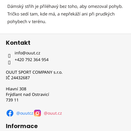
Dámský střih je přiléhavý bez toho, aby omezoval pohyb.
Tričko sedí tam, kde má, a nepřekáží ani při prudkých
pohybech v terénu.
Z
Kontakt
á
p
info
@
ouut.cz
a
+420 792 364 954
t
OUUT SPORT COMPANY s.r.o.
í
IČ 24432687
Hlavní 308
Frýdlant nad Ostravicí
739 11
@ouutcz
@ouut.cz
Informace