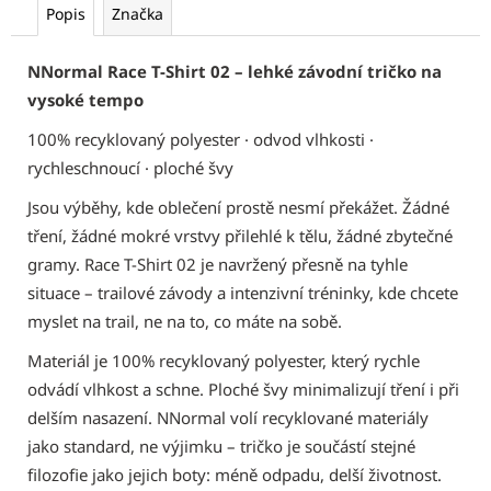
Popis
Značka
NNormal Race T-Shirt 02 – lehké závodní tričko na
vysoké tempo
100% recyklovaný polyester · odvod vlhkosti ·
rychleschnoucí · ploché švy
Jsou výběhy, kde oblečení prostě nesmí překážet. Žádné
tření, žádné mokré vrstvy přilehlé k tělu, žádné zbytečné
gramy. Race T-Shirt 02 je navržený přesně na tyhle
situace – trailové závody a intenzivní tréninky, kde chcete
myslet na trail, ne na to, co máte na sobě.
Materiál je 100% recyklovaný polyester, který rychle
odvádí vlhkost a schne. Ploché švy minimalizují tření i při
delším nasazení. NNormal volí recyklované materiály
jako standard, ne výjimku – tričko je součástí stejné
filozofie jako jejich boty: méně odpadu, delší životnost.