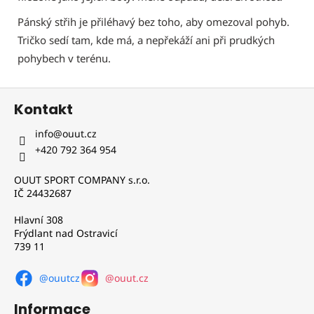
Pánský střih je přiléhavý bez toho, aby omezoval pohyb.
Tričko sedí tam, kde má, a nepřekáží ani při prudkých
pohybech v terénu.
Z
Kontakt
á
p
info
@
ouut.cz
a
+420 792 364 954
t
OUUT SPORT COMPANY s.r.o.
í
IČ 24432687
Hlavní 308
Frýdlant nad Ostravicí
739 11
@ouutcz
@ouut.cz
Informace