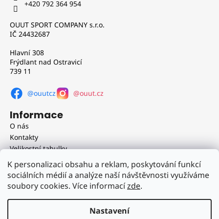
a
+420 792 364 954
t
OUUT SPORT COMPANY s.r.o.
í
IČ 24432687
Hlavní 308
Frýdlant nad Ostravicí
739 11
@ouutcz
@ouut.cz
Informace
O nás
Kontakty
Velikostní tabulky
Obchodní podmínky
K personalizaci obsahu a reklam, poskytování funkcí
Doprava a platba
sociálních médií a analýze naší návštěvnosti využíváme
Reklamační řád
soubory cookies. Více informací
zde
.
Podmínky ochrany osobních údajů
Nastavení
Vytvořil Shoptet