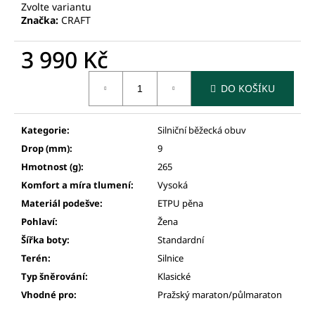
Zvolte variantu
Značka:
CRAFT
3 990 Kč
Měrná
DO KOŠÍKU
cena:
Kategorie
:
Silniční běžecká obuv
Drop (mm)
:
9
Hmotnost (g)
:
265
Komfort a míra tlumení
:
Vysoká
Materiál podešve
:
ETPU pěna
Pohlaví
:
Žena
Šířka boty
:
Standardní
Terén
:
Silnice
Typ šněrování
:
Klasické
Vhodné pro
:
Pražský maraton/půlmaraton