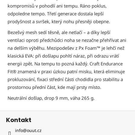
kompromisů v pohodlí ani tempu. Ráno poklus,
odpoledne tempo. Třetí generace dostala lepší
prodyšnost a svršek, který nohu přesněji obepne.
Bezešvý mesh sedí těsně, ale netlačí – a díky lepší
ventilaci oproti předchůdci noha se nezačne přehřívat ani
na delším výběhu. Mezipodešev z Px Foam™ je lehčí než
klasická EVA: při došlapu pohltí náraz, při odrazu vrátí
energii zpět. Na tempu to pozná každý. Craft Endurance
Fit® znamená v praxi úzkou patní misku, která eliminuje
prokluzování, fixaci střední části chodidla pro stabilitu a
prostornou přední část, kde mají prsty místo.
Neutrální došlap, drop 9 mm, váha 265 g.
Z
Kontakt
á
p
info
@
ouut.cz