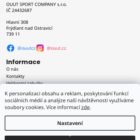
OUUT SPORT COMPANY s.r.o.
í
IČ 24432687
Hlavní 308
Frýdlant nad Ostravicí
739 11
@ouutcz
@ouut.cz
Informace
O nás
Kontakty
Velikostní tabulky
Obchodní podmínky
K personalizaci obsahu a reklam, poskytování funkcí
Doprava a platba
sociálních médií a analýze naší návštěvnosti využíváme
Reklamační řád
soubory cookies. Více informací
zde
.
Podmínky ochrany osobních údajů
Nastavení
Vytvořil Shoptet
Copyright 2026
OUUT.cz
. Všechna práva vyhrazena.
Upravit