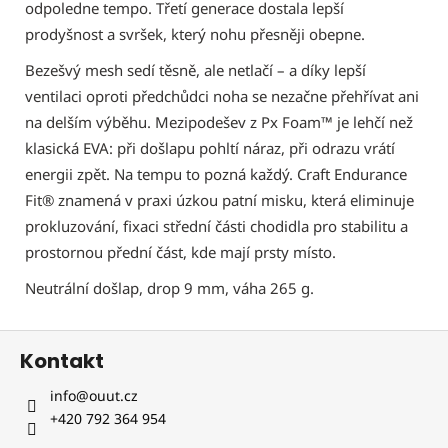
odpoledne tempo. Třetí generace dostala lepší
prodyšnost a svršek, který nohu přesněji obepne.
Bezešvý mesh sedí těsně, ale netlačí – a díky lepší
ventilaci oproti předchůdci noha se nezačne přehřívat ani
na delším výběhu. Mezipodešev z Px Foam™ je lehčí než
klasická EVA: při došlapu pohltí náraz, při odrazu vrátí
energii zpět. Na tempu to pozná každý. Craft Endurance
Fit® znamená v praxi úzkou patní misku, která eliminuje
prokluzování, fixaci střední části chodidla pro stabilitu a
prostornou přední část, kde mají prsty místo.
Neutrální došlap, drop 9 mm, váha 265 g.
Z
Kontakt
á
p
info
@
ouut.cz
a
+420 792 364 954
t