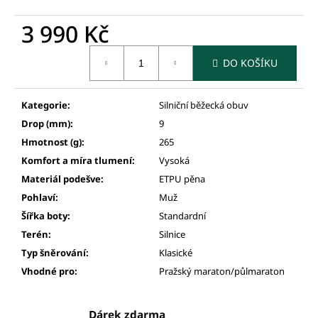
3 990 Kč
Měrná
DO KOŠÍKU
cena:
Kategorie
:
Silniční běžecká obuv
Drop (mm)
:
9
Hmotnost (g)
:
265
Komfort a míra tlumení
:
Vysoká
Materiál podešve
:
ETPU pěna
Pohlaví
:
Muž
Šířka boty
:
Standardní
Terén
:
Silnice
Typ šněrování
:
Klasické
Vhodné pro
:
Pražský maraton/půlmaraton
Dárek zdarma