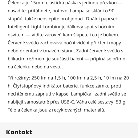
Čelenka je 15mm elastická páska s jedinou přezkou —
nasadíte, přitáhnete, hotovo. Lampa se sklání o 90
stupňů, takže neoslepíte protijdoucí. Duální paprsek
Intelligent Light kombinuje dálkový spot s bočním
osvitem — vidíte zároveň kam šlapete i co je bokem.
Červené světlo zachovává noční vidění při čtení mapy
nebo orientaci v tmavém stanu. Zadní červené světlo s
blikacím režimem je součástí balení — připíná se přímo
na čelenku nebo na vestu.
Tři režimy: 250 lm na 1,5 h, 100 lm na 2,5 h, 10 lm na 20
h. Čtyřstupňový indikátor baterie, funkce zámku proti
nechtěnému zapnutí v kapse. Lampička i zadní světlo se
nabíjejí samostatně přes USB-C. Váha celé sestavy: 53 g.
Tělo a čelenka jsou z recyklovaných materiálů.
Z
Kontakt
á