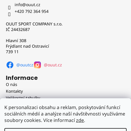
p
info
@
ouut.cz
a
+420 792 364 954
t
OUUT SPORT COMPANY s.r.o.
í
IČ 24432687
Hlavní 308
Frýdlant nad Ostravicí
739 11
@ouutcz
@ouut.cz
Informace
O nás
Kontakty
Velikostní tabulky
Obchodní podmínky
K personalizaci obsahu a reklam, poskytování funkcí
Doprava a platba
sociálních médií a analýze naší návštěvnosti využíváme
Reklamační řád
soubory cookies. Více informací
zde
.
Podmínky ochrany osobních údajů