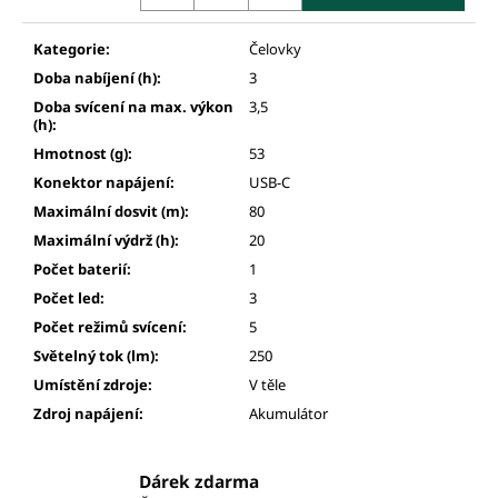
Kategorie
:
Čelovky
Doba nabíjení (h)
:
3
Doba svícení na max. výkon
3,5
(h)
:
Hmotnost (g)
:
53
Konektor napájení
:
USB-C
Maximální dosvit (m)
:
80
Maximální výdrž (h)
:
20
Počet baterií
:
1
Počet led
:
3
Počet režimů svícení
:
5
Světelný tok (lm)
:
250
Umístění zdroje
:
V těle
Zdroj napájení
:
Akumulátor
Dárek zdarma