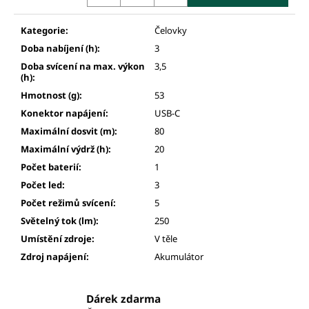
Kategorie
:
Čelovky
Doba nabíjení (h)
:
3
Doba svícení na max. výkon
3,5
(h)
:
Hmotnost (g)
:
53
Konektor napájení
:
USB-C
Maximální dosvit (m)
:
80
Maximální výdrž (h)
:
20
Počet baterií
:
1
Počet led
:
3
Počet režimů svícení
:
5
Světelný tok (lm)
:
250
Umístění zdroje
:
V těle
Zdroj napájení
:
Akumulátor
Dárek zdarma