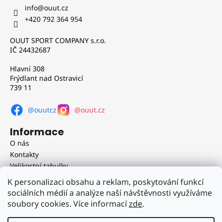
p
info
@
ouut.cz
a
+420 792 364 954
t
OUUT SPORT COMPANY s.r.o.
í
IČ 24432687
Hlavní 308
Frýdlant nad Ostravicí
739 11
@ouutcz
@ouut.cz
Informace
O nás
Kontakty
Velikostní tabulky
Obchodní podmínky
K personalizaci obsahu a reklam, poskytování funkcí
Doprava a platba
sociálních médií a analýze naší návštěvnosti využíváme
Reklamační řád
soubory cookies. Více informací
zde
.
Podmínky ochrany osobních údajů