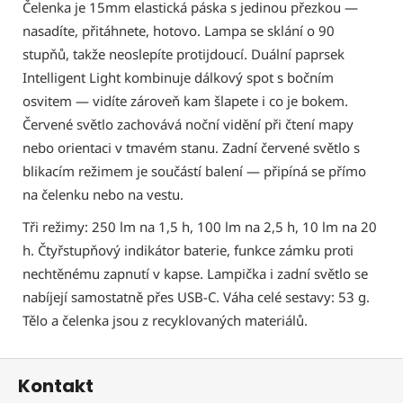
Čelenka je 15mm elastická páska s jedinou přezkou —
nasadíte, přitáhnete, hotovo. Lampa se sklání o 90
stupňů, takže neoslepíte protijdoucí. Duální paprsek
Intelligent Light kombinuje dálkový spot s bočním
osvitem — vidíte zároveň kam šlapete i co je bokem.
Červené světlo zachovává noční vidění při čtení mapy
nebo orientaci v tmavém stanu. Zadní červené světlo s
blikacím režimem je součástí balení — připíná se přímo
na čelenku nebo na vestu.
Tři režimy: 250 lm na 1,5 h, 100 lm na 2,5 h, 10 lm na 20
h. Čtyřstupňový indikátor baterie, funkce zámku proti
nechtěnému zapnutí v kapse. Lampička i zadní světlo se
nabíjejí samostatně přes USB-C. Váha celé sestavy: 53 g.
Tělo a čelenka jsou z recyklovaných materiálů.
Z
Kontakt
á