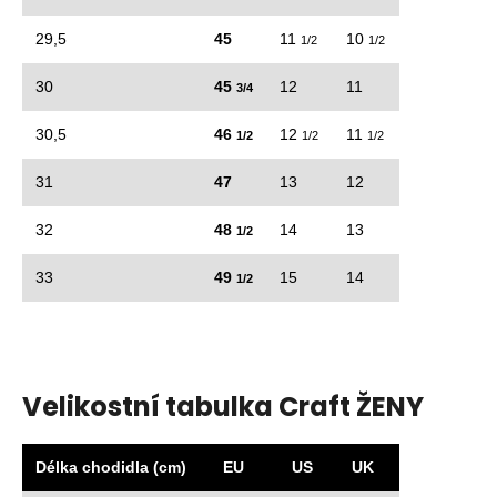
29,5
45
11
10
1/2
1/2
30
45
12
11
3/4
30,5
46
12
11
1/2
1/2
1/2
31
47
13
12
32
48
14
13
1/2
33
49
15
14
1/2
Velikostní tabulka Craft ŽENY
Délka chodidla (cm)
EU
US
UK