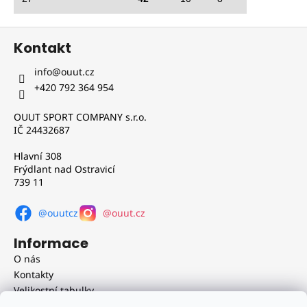
Z
Kontakt
á
p
info
@
ouut.cz
a
+420 792 364 954
t
OUUT SPORT COMPANY s.r.o.
í
IČ 24432687
Hlavní 308
Frýdlant nad Ostravicí
739 11
@ouutcz
@ouut.cz
Informace
O nás
Kontakty
Velikostní tabulky
Obchodní podmínky