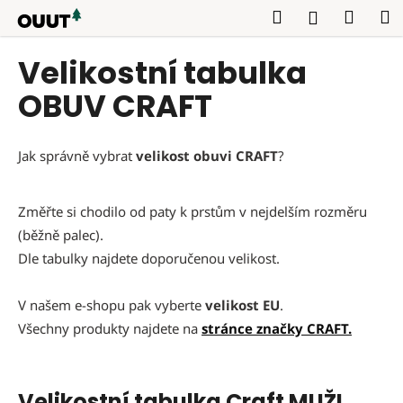
K
Přejít
Hledat
Náku
M
Přihlášení
na
o
obsah
Zpět
košík
š
Velikostní tabulka
í
OBUV CRAFT
k
Jak správně vybrat
velikost obuvi CRAFT
?
Změřte si chodilo od paty k prstům v nejdelším rozměru
(běžně palec).
Dle tabulky najdete doporučenou velikost.
V našem e-shopu pak vyberte
velikost EU
.
Všechny produkty najdete na
stránce značky CRAFT.
Velikostní tabulka Craft MUŽI