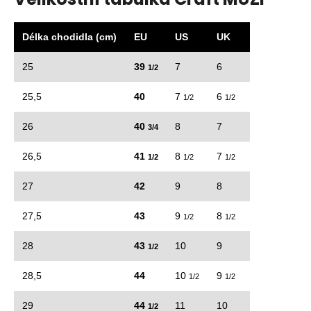
Délka chodidla (cm)
EU
US
UK
25
39
7
6
1/2
25,5
40
7
6
1/2
1/2
26
40
8
7
3/4
26,5
41
8
7
1/2
1/2
1/2
27
42
9
8
27,5
43
9
8
1/2
1/2
28
43
10
9
1/2
28,5
44
10
9
1/2
1/2
29
44
11
10
1/2