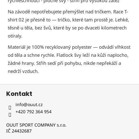
rychleschnoucí · ploché švy · střih pro vysokou zátěž
Na závodě nepotřebujete přemýšlet nad tričkem. Race T-
shirt 02 je přesně to — tričko, které tam prostě je. Lehké,
těsně u těla, bez švů, které by se po dvaceti kilometrech
otíraly.
Materiál je 100% recyklovaný polyester — odvádí vlhkost
od těla a schne rychle. Flatlock švy leží na kůži naplocho,
žádné hrany. Střih sedí při pohybu, nikde nepřekáží a
nedrží vzduch.
Z
Kontakt
á
p
info
@
ouut.cz
a
+420 792 364 954
t
OUUT SPORT COMPANY s.r.o.
í
IČ 24432687