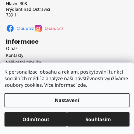
Hlavní 308
Frýdlant nad Ostravicí
739 11
@ouutcz
@ouut.cz
Informace
O nás
Kontakty
Velikostní tabulky
Obchodní podmínky
K personalizaci obsahu a reklam, poskytování funkcí
Doprava a platba
sociálních médií a analýze naší návštěvnosti využíváme
Reklamační řád
soubory cookies. Více informací
zde
.
Podmínky ochrany osobních údajů
Nastavení
Vytvořil Shoptet
Copyright 2026
OUUT.cz
. Všechna práva vyhrazena.
Upravit
Odmítnout
Souhlasím
nastavení cookies