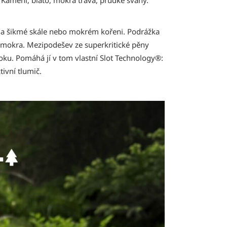
na šikmé skále nebo mokrém kořeni. Podrážka
 mokra. Mezipodešev ze superkritické pěny
roku. Pomáhá jí v tom vlastní Slot Technology®:
ivní tlumič.