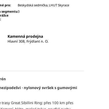
né pro
:
Beskydská sedmička, LHUT Skyrace
a segmentu
3
drážce
:
Kamenná prodejna
Hlavní 308, Frýdlant n. O.
erén
mezipodešvi · nylonový svršek s gumovými
trasy Great Sibillini Ring: přes 100 km přes
 Kamení, bláto, mokrá tráva, prudké svahy.