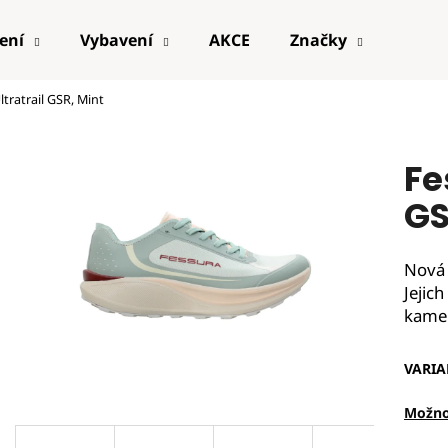
ení
Vybavení
AKCE
Značky
ltratrail GSR, Mint
Fe
GS
Nová 
Jejic
kamen
VARIA
Možno