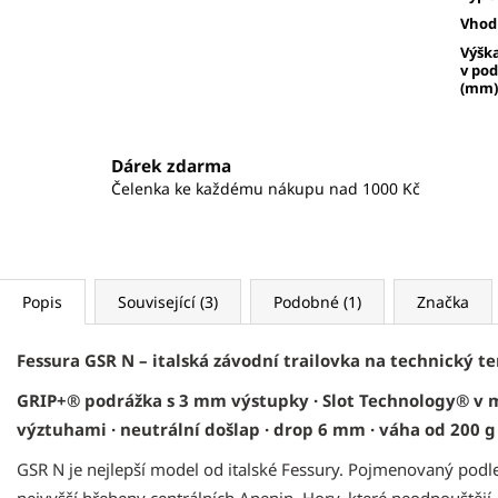
Vhod
Výšk
v po
(mm)
Dárek zdarma
Čelenka ke každému nákupu nad 1000 Kč
Popis
Související (3)
Podobné (1)
Značka
Fessura GSR N – italská závodní trailovka na technický t
GRIP+® podrážka s 3 mm výstupky · Slot Technology® v 
výztuhami · neutrální došlap · drop 6 mm · váha od 200 g
GSR N je nejlepší model od italské Fessury. Pojmenovaný podle 
nejvyšší hřebeny centrálních Apenin. Hory, které neodpouštějí.