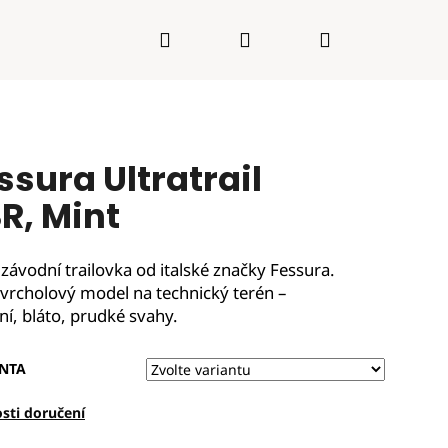
Hledat
Přihlášení
Nákupní
košík
ssura Ultratrail
R, Mint
závodní trailovka od italské značky Fessura.
h vrcholový model na technický terén –
í, bláto, prudké svahy.
NTA
sti doručení