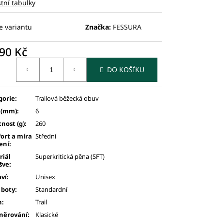
stní tabulky
e variantu
Značka:
FESSURA
90 Kč
ná
DO KOŠÍKU
:
gorie
:
Trailová běžecká obuv
 (mm)
:
6
nost (g)
:
260
ort a míra
Střední
ení
:
riál
Superkritická pěna (SFT)
šve
:
aví
:
Unisex
 boty
:
Standardní
n
:
Trail
šněrování
:
Klasické