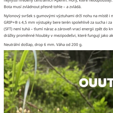
Bota musí zvládnout přesně tohle – a zvládá.
Nylonový svršek s gumovými výztuhami drží nohu na místě i 
GRIP+® s 4,5 mm výstupky bere terén spolehlivě za sucha i za
(SFT) není tuhá – tlumí náraz a zároveň vrací energii zpět do k
drážky proměnné hloubky v mezipodešvi, které fungují jako akt
Neutrální došlap, drop 6 mm. Váha od 200 g.