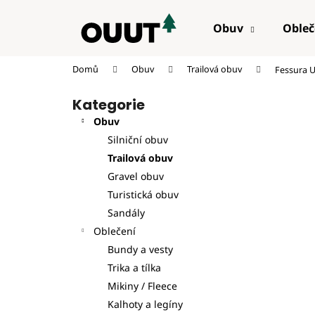
K
Přejít
na
o
Obuv
Obleč
obsah
Zpět
š
do
í
Domů
Obuv
Trailová obuv
Fessura U
k
obchodu
P
Kategorie
Přeskočit
o
kategorie
Obuv
s
Silniční obuv
t
Trailová obuv
r
Gravel obuv
a
Turistická obuv
n
Sandály
n
Oblečení
í
Bundy a vesty
p
Trika a tílka
a
Mikiny / Fleece
n
Kalhoty a legíny
e