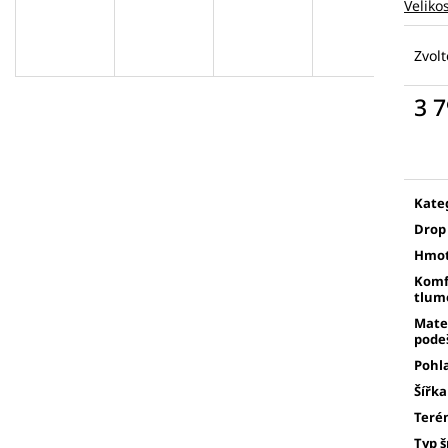
Veliko
Zvolt
3 7
Měr
cena
Kate
Drop
Hmot
Komf
tlum
Mate
pode
Pohl
Šířka
Teré
Typ 