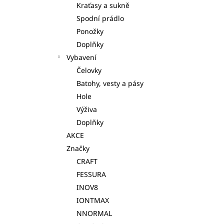
Kraťasy a sukně
l
Spodní prádlo
Ponožky
Doplňky
Vybavení
Čelovky
Batohy, vesty a pásy
Hole
Výživa
Doplňky
AKCE
Značky
CRAFT
FESSURA
INOV8
IONTMAX
NNORMAL